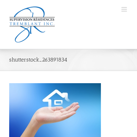
Passer
au
contenu
shutterstock_263891834