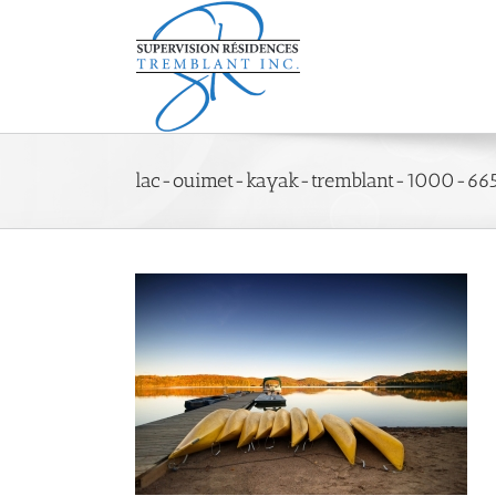
Passer
au
contenu
lac-ouimet-kayak-tremblant-1000-66