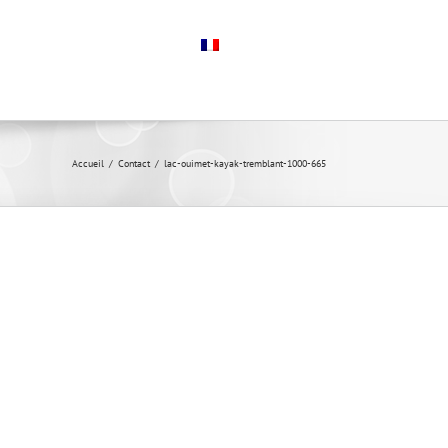
À Propos
Contact
Français
Accueil
/
Contact
/
lac-ouimet-kayak-tremblant-1000-665